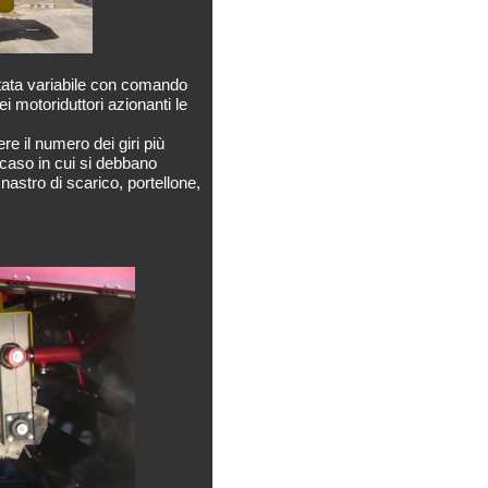
rtata variabile con comando
i motoriduttori azionanti le
re il numero dei giri più
l caso in cui si debbano
 nastro di scarico, portellone,