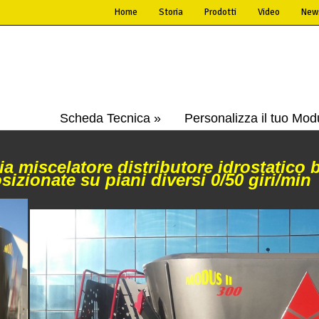
Home
Storia
Prodotti
Video
New
Scheda Tecnica »
Personalizza il tuo Modu
lia miscelatore distributore idrostatico 
sizionate su piani diversi 0/50 giri/min