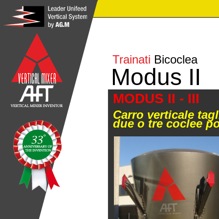
Trainati
Bicoclea
Modus II
MODUS II - III
Carro verticale tag
due o tre coclee po